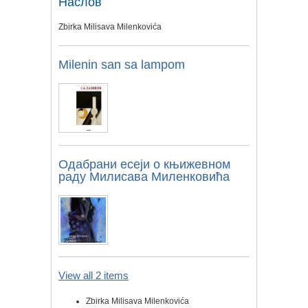
Наслов
Zbirka Milisava Milenkovića
Milenin san sa lampom
Одабрани есеји о књижевном
раду Милисава Миленковића
View all 2 items
Zbirka Milisava Milenkovića