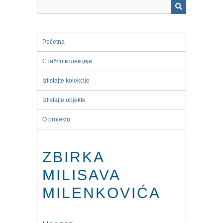
Početna
Стабло колекције
Izlistajte kolekcije
Izlistajte objekte
O projektu
ZBIRKA
MILISAVA
MILENKOVIĆA