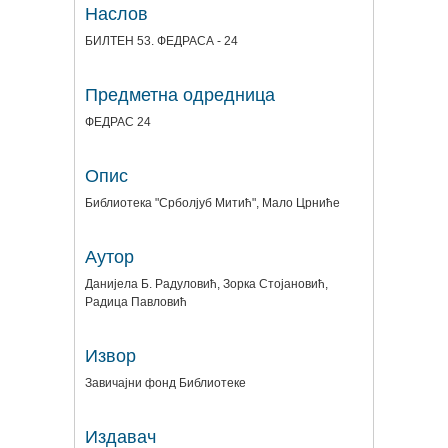
Наслов
БИЛТЕН 53. ФЕДРАСА - 24
Предметна одредница
ФЕДРАС 24
Опис
Библиотека "Срболјуб Митић", Мало Црниће
Аутор
Данијела Б. Радуловић, Зорка Стојановић,
Радица Павловић
Извор
Завичајни фонд Библиотеке
Издавач