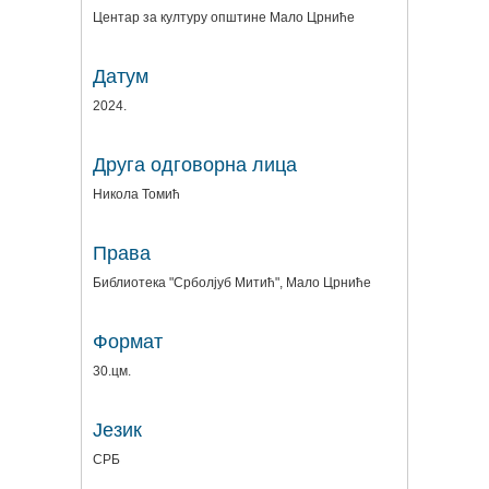
Центар за културу општине Мало Црниће
Датум
2024.
Друга одговорна лица
Никола Томић
Права
Библиотека "Срболјуб Митић", Мало Црниће
Формат
30.цм.
Језик
СРБ