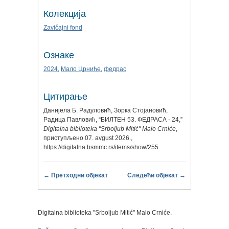
Колекција
Zavičajni fond
Ознаке
2024
,
Мало Црниће
,
федрас
Цитирање
Данијела Б. Радуловић, Зорка Стојановић,
Радица Павловић, “БИЛТЕН 53. ФЕДРАСА - 24,”
Digitalna biblioteka "Srboljub Mitić" Malo Crniće
,
приступљено 07. avgust 2026.,
https://digitalna.bsmmc.rs/items/show/255
.
← Претходни објекат
Следећи објекат →
Digitalna biblioteka "Srboljub Mitić" Malo Crniće.